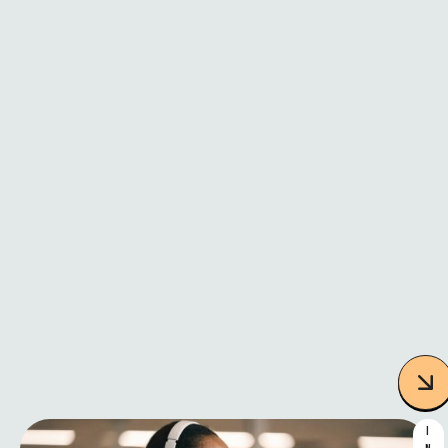
N
M
É
T
I
E
R
Q
U
I
B
O
U
G
E
I