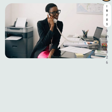
I
N
F
O
S
9 
m
ai 
2
0
2
6
L
’
A
S
S
I
S