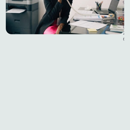
9 
m
ai 
2
0
2
6
L
’
A
S
S
I
S
T
A
N
A
T