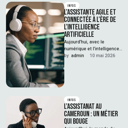
INFOS
L’ASSISTANTE AGILE ET
CONNECTÉE À L’ÈRE DE
L’INTELLIGENCE
ARTIFICIELLE
Aujourd’hui, avec le
numérique et l’intelligence
artificielle qui transforment
by  
admin
10 mai 2026
notre façon de travailler, le
métier d’assistante évolue
lui …
INFOS
L’ASSISTANAT AU
CAMEROUN : UN MÉTIER
QUI BOUGE