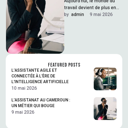
Aujourd’hui, le monde du
travail devient de plus en
plus exigeant, et le métier
by  
admin
9 mai 2026
d’assistante ne fait pas …
FEATURED POSTS
L’ASSISTANTE AGILE ET
CONNECTÉE À L’ÈRE DE
L’INTELLIGENCE ARTIFICIELLE
10 mai 2026
L’ASSISTANAT AU CAMEROUN :
UN MÉTIER QUI BOUGE
9 mai 2026