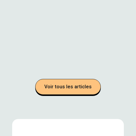
T
I
F
I
C
I
E
L
L
E
Voir tous les articles