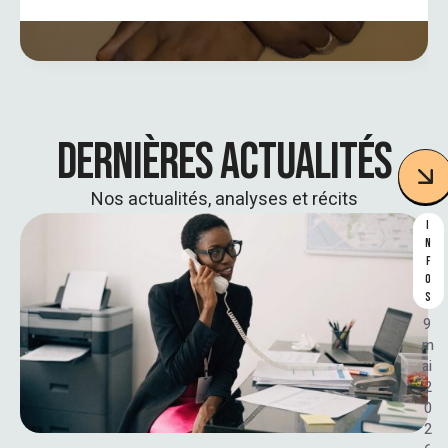
DERNIÈRES ACTUALITÉS
Nos actualités, analyses et récits
I
N
F
O
S
9 
m
ai 
2
0
2