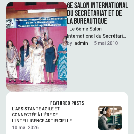
6E SALON INTERNATIONAL
DU SECRÉTARIAT ET DE
LA BUREAUTIQUE
Le 6ème Salon
International du Secrétariat
et de la Bureautique s'est
by  
admin
5 mai 2010
tenu à Yaoundé au
Cameroun du …
FEATURED POSTS
L’ASSISTANTE AGILE ET
CONNECTÉE À L’ÈRE DE
L’INTELLIGENCE ARTIFICIELLE
10 mai 2026