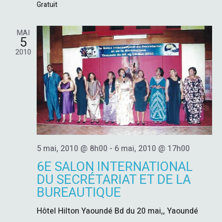
D
Gratuit
E
MAI
5
V
2010
U
E
S
É
5 mai, 2010 @ 8h00
-
6 mai, 2010 @ 17h00
6E SALON INTERNATIONAL
V
DU SECRÉTARIAT ET DE LA
BUREAUTIQUE
È
Hôtel Hilton Yaoundé
Bd du 20 mai,, Yaoundé