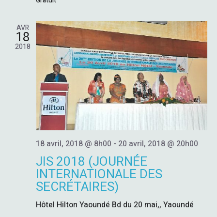
A
S
Gratuit
É
V
AVR
18
V
I
2018
È
G
N
A
E
M
T
E
I
18 avril, 2018 @ 8h00
-
20 avril, 2018 @ 20h00
N
JIS 2018 (JOURNÉE
O
T
INTERNATIONALE DES
SECRÉTAIRES)
N
Hôtel Hilton Yaoundé
Bd du 20 mai,, Yaoundé