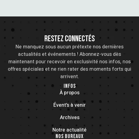
É
V
I
V
È
G
È
N
RESTEZ CONNECTÉS
A
E
N
Ne manquez sous aucun prétexte nos dernières
M
T
actualités et événements ! Abonnez-vous dès
E
maintenant pour recevoir en exclusivité nos infos, nos
E
offres spéciales et ne rien rater des moments forts qui
I
M
arrivent.
N
O
INFOS
E
T
À propos
N
N
Évent's à venir
D
Archives
T
Notre actualité
E
NOS BUREAUX