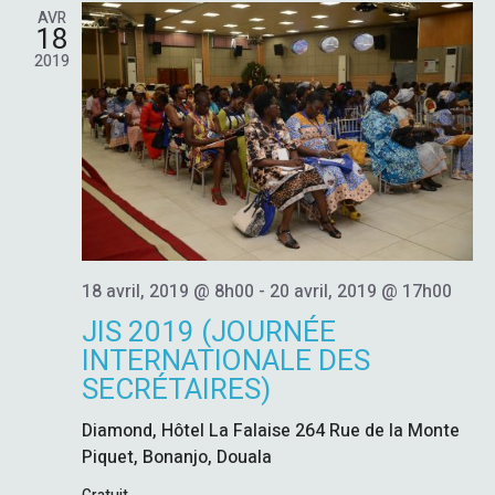
H
G
O
AVR
h
N
18
E
A
e
N
2019
E
T
R
Z
U
I
N
C
E
O
D
H
A
N
T
E
E
D
.
18 avril, 2019 @ 8h00
-
20 avril, 2019 @ 17h00
E
E
JIS 2019 (JOURNÉE
V
INTERNATIONALE DES
T
SECRÉTAIRES)
U
N
Diamond, Hôtel La Falaise
264 Rue de la Monte
E
Piquet, Bonanjo, Douala