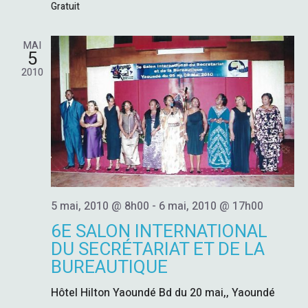
D
Gratuit
E
MAI
5
V
2010
U
E
S
É
5 mai, 2010 @ 8h00
-
6 mai, 2010 @ 17h00
6E SALON INTERNATIONAL
V
DU SECRÉTARIAT ET DE LA
BUREAUTIQUE
È
Hôtel Hilton Yaoundé
Bd du 20 mai,, Yaoundé