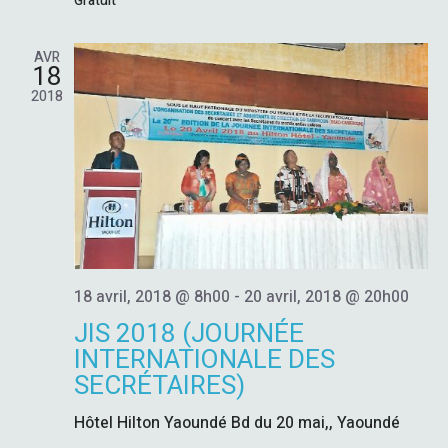
A
S
Gratuit
É
V
AVR
18
V
I
2018
È
G
N
A
E
M
T
E
I
18 avril, 2018 @ 8h00
-
20 avril, 2018 @ 20h00
N
JIS 2018 (JOURNÉE
O
T
INTERNATIONALE DES
SECRÉTAIRES)
N
Hôtel Hilton Yaoundé
Bd du 20 mai,, Yaoundé