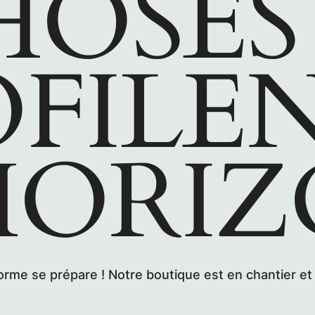
HOSES 
FILE
HORI
me se prépare ! Notre boutique est en chantier et 