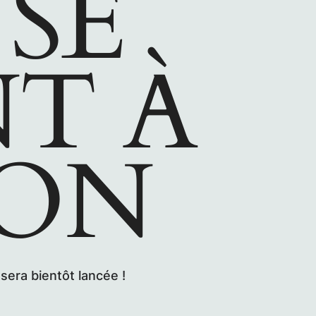
SE
NT À
ZON
sera bientôt lancée !