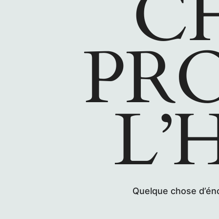
C
PRO
L’
Quelque chose d’énor